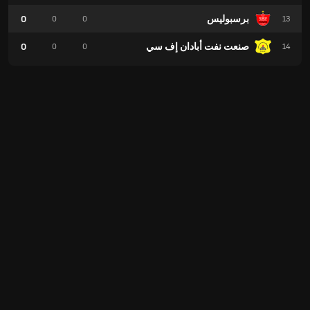
برسبوليس
0
0
0
13
صنعت نفت أبادان إف سي
0
0
0
14