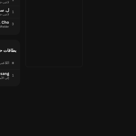
لاعب خ
ل. سو
1
لاعب خ
. Cho
3
dfielder
بطاقات ح
#
اللاعب
e-sang
1
إلى الأم