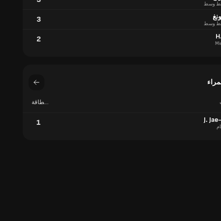
ط وسط
نغ
3
ط وسط
H
2
Mi
مراء
بطاقة
حمراء
J. Ja
1
ام