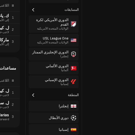
#
اللاعب
المسابقات
ك. ياغ
1
الدوري الأمريكي لكرة
إلى الأم
القدم
ل. كي
الولايات المتحدة الأمريكية
2
لاعب خ
USL League One
ماركا
3
الولايات المتحدة الأمريكية
إلى الأم
الدوري الإنجليزي الممتاز
إنجلترا
الدوري الألماني
مساعدات
ألمانيا
الدوري الإسباني
#
اللاعب
إسبانيا
ل. كي
1
المنطقة
لاعب خ
ل. سو
2
إنجلترا
لاعب خ
Farias
3
دوري الأبطال
orward
إسبانيا