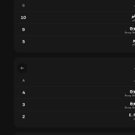
G
و
10
ام
ونج
9
ط وسط
و
5
ام
A
ونج
4
ط وسط
نغ
3
ط وسط
E. 
2
F