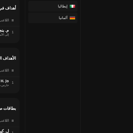
إيطاليا
أهداف في
ألمانيا
#
اللاعب
م. بن
1
إلى الأم
الأهداف ا
#
اللاعب
H. Jo
1
حارس م
بطاقات ص
#
اللاعب
ل. كي
1