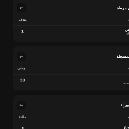
 مرماه
هدف
في
مرماه
جي
1
ام
لمسجلة
الأهداف
المسجلة
30
رمى
فراء
بطاقة
صفراء
ونج
3