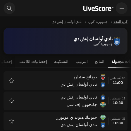
كرة القدم
جمهورية كوريا
نادي أولسان إتش دي
نادي أولسان إتش دي
جمهورية كوريا
يات مجدولة
النتائج
الترتيب
التشكيلة
إحصائيات اللاعب
إحصائيا
بوهانج ستيلرز
08 أغسطس
11:00
نادي أولسان إتش دي
المفضلة
نادي أولسان إتش دي
16 أغسطس
10:30
جانجوون إف سي
المفضلة
جيونبك هيونداي موتورز
22 أغسطس
10:30
نادي أولسان إتش دي
المفضلة