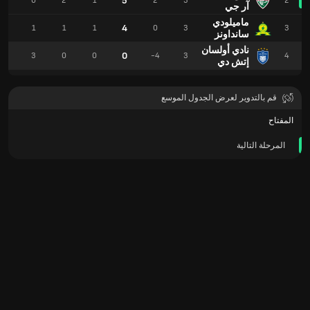
5
4
0
2
1
2
3
2
آر جي
ماميلودي
4
4
1
1
1
0
3
3
سانداونز
نادي أولسان
0
2
3
0
0
-4
3
4
إتش دي
قم بالتدوير لعرض الجدول الموسع
المفتاح
المرحلة التالية