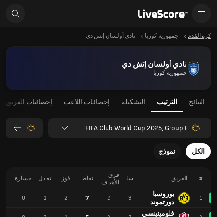
كرة القدم
جمهورية كوريا
نادي أولسان إتش دي
نادي أولسان إتش دي
جمهورية كوريا
النتائج
الترتيب
التشكيلة
إحصائيات اللاعب
إحصائيات الفريق
FIFA Club World Cup 2025, Group F
الكل
نموذج
فرق
#
الفريق
سا
نقاط
فوز
تعادل
خسارة
لـ
الأهداف
بوروسيا
7
5
0
1
2
2
3
1
دورتموند
فلومينينسي