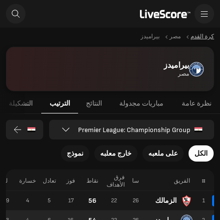
كرة القدم
مصر
بيراميدز
بيراميدز
مصر
نظرة عامة
مباريات مجدولة
النتائج
الترتيب
التشكيلة
Premier League: Championship Group
الكل
على ملعبه
خارج معلبه
نموذج
فرق
#
الفريق
سا
نقاط
فوز
تعادل
خسارة
لـ
الأهداف
الزمالك
56
39
4
5
17
22
26
1