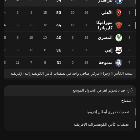
بيراميدز
54
43
4
6
16
22
26
2
الأهلي
53
44
3
8
15
20
26
3
سيراميكا
44
34
6
8
12
13
26
4
كليوباترا
المصري
40
35
6
10
10
6
26
5
إنبي
36
27
6
12
8
2
26
6
سموحة
31
23
11
7
8
0
26
7
نتيجة الكأس [الإجراء] مركز إضافي واحد في تصفيات كأس الكونفيدرالية الإفريقية
قم بالتدوير لعرض الجدول الموسع
المفتاح
تصفيات دوري أبطال إفريقيا
تصفيات كأس الكونفيدرالية الإفريقية