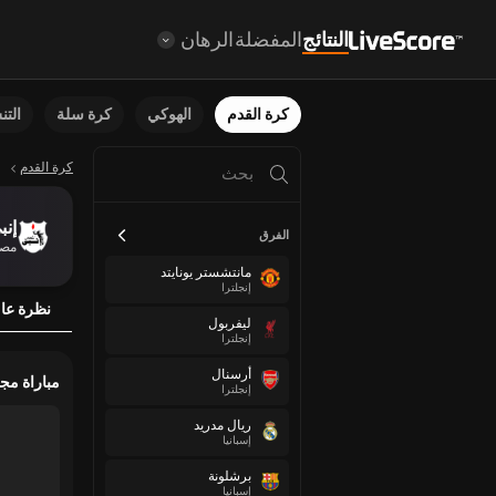
النتائج
المفضلة
الرهان
كرة القدم
الهوكي
كرة سلة
الت
كرة القدم
إنب
الفرق
مص
مانتشستر يونايتد
إنجلترا
نظرة عا
ليفربول
إنجلترا
أرسنال
مباراة مج
إنجلترا
ريال مدريد
إسبانيا
برشلونة
إسبانيا