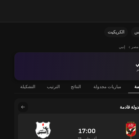
نس
الكريكيت
مصر
إنبي
ي
ر
مة
مباريات مجدولة
النتائج
الترتيب
التشكيلة
دولة قادمة
17:00
23 أغسطس