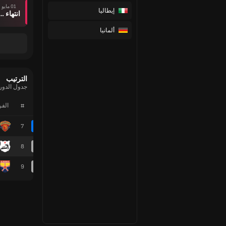
01 مايو
إيطاليا
انتهاء وقت ال
ألمانيا
الترتيب
جدول الدور
#
الف
7
8
9