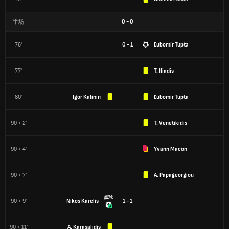
半场
0
-
0
76'
0 - 1
Ľubomír Tupta
77'
T. Iliadis
80'
Igor Kalinin
Ľubomír Tupta
90 + 2'
T. Venetikidis
90 + 4'
Yvann Macon
90 + 7'
A. Papageorgiou
点球
90 + 9'
Nikos Karelis
1 - 1
90 + 11'
A. Karasalidis