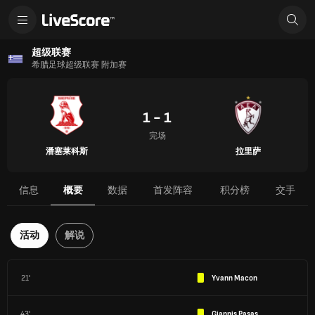
超级联赛
希腊足球超级联赛 附加赛
1 - 1
完场
潘塞莱科斯
拉里萨
信息
概要
数据
首发阵容
积分榜
交手
活动
解说
21'
Yvann Macon
43'
Giannis Pasas