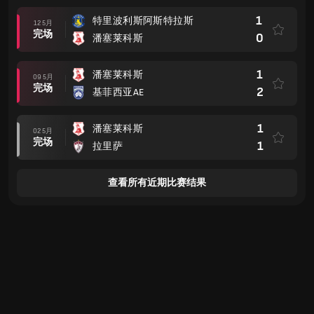
1
特里波利斯阿斯特拉斯
12 5月
完场
0
潘塞莱科斯
1
潘塞莱科斯
09 5月
完场
2
基菲西亚AE
1
潘塞莱科斯
02 5月
完场
1
拉里萨
查看所有近期比赛结果