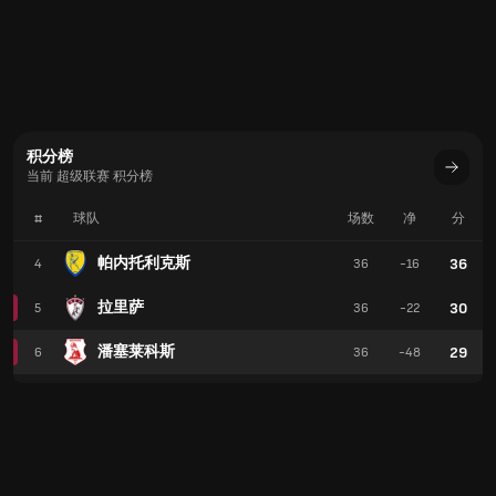
积分榜
当前 超级联赛 积分榜
#
球队
场数
净
分
帕内托利克斯
36
4
36
-16
拉里萨
30
5
36
-22
潘塞莱科斯
29
6
36
-48