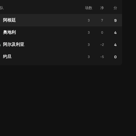
队
场数
净
分
胜
阿根廷
9
3
7
3
奥地利
4
3
0
1
阿尔及利亚
4
3
-2
1
约旦
0
3
-5
0