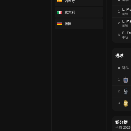
西班牙
L. M
1
意大利
前锋
L. M
2
德国
前锋
E. F
3
中场
进球
#
球队
1
2
3
积分榜
当前 20