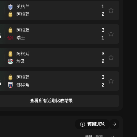
1
英格兰
2
阿根廷
3
阿根廷
后
1
瑞士
3
阿根廷
2
埃及
3
阿根廷
后
2
佛得角
查看所有近期比赛结果
预期进球
进球
预期进
+/-