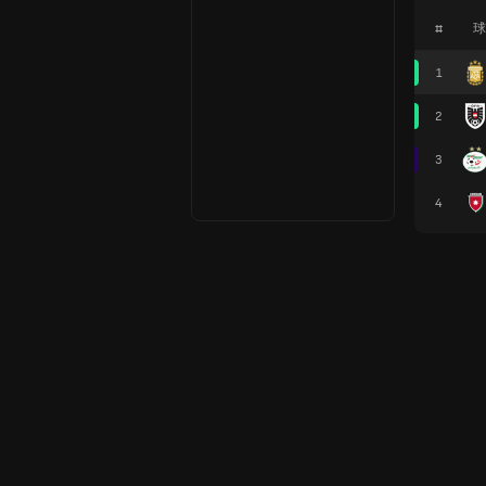
#
球
1
2
3
4