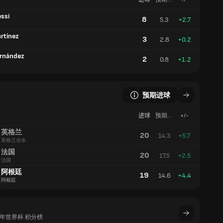
球
essi
8
5.3
+2.7
artínez
3
2.8
+0.2
ernández
2
0.8
+1.2
预期进球
进球
预期进
+/-
球
英格兰
20
14.3
+5.7
英格兰业余
法国
20
17.5
+2.5
法国
阿根廷
19
14.6
+4.4
阿根廷
26年世界杯 积分榜