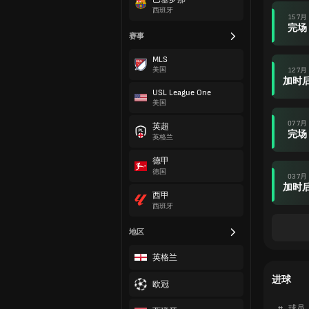
西班牙
15 7月
完场
赛事
MLS
美国
12 7月
加时
USL League One
美国
07 7月
英超
完场
英格兰
德甲
德国
03 7月
加时
西甲
西班牙
地区
英格兰
进球
欧冠
#
球员