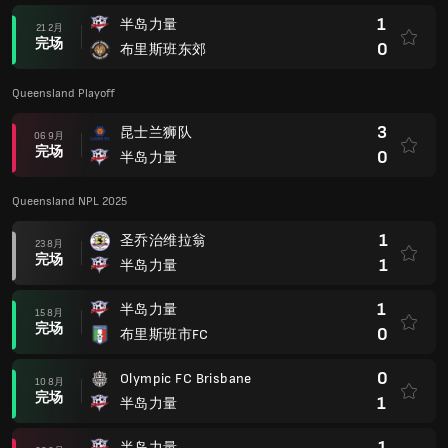
1
半岛力量
21 2月
完场
0
布里斯班东郊
Queensland Playoff
3
昆士兰狮队
06 9月
完场
0
半岛力量
Queensland NPL 2025
1
圣乔治维拉翁
23 8月
完场
1
半岛力量
1
半岛力量
15 8月
完场
0
布里斯班市FC
0
Olympic FC Brisbane
10 8月
完场
1
半岛力量
1
半岛力量