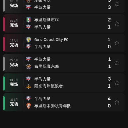
3
摩顿湾联
10 5月
完场
3
半岛力量
2
布里斯班市FC
03 5月
完场
1
半岛力量
1
Gold Coast City FC
12 4月
完场
0
半岛力量
1
半岛力量
22 3月
完场
1
布里斯班东郊
3
半岛力量
01 3月
完场
1
阳光海岸流浪者
4
半岛力量
22 2月
完场
0
布里斯本狮吼青年队