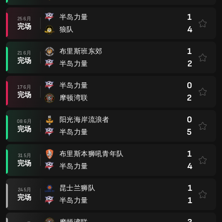
1
半岛力量
25 6月
完场
4
狼队
1
布里斯班东郊
21 6月
完场
2
半岛力量
0
半岛力量
17 6月
完场
2
摩顿湾联
0
阳光海岸流浪者
08 6月
完场
5
半岛力量
1
布里斯本狮吼青年队
31 5月
完场
4
半岛力量
1
昆士兰狮队
24 5月
完场
1
半岛力量