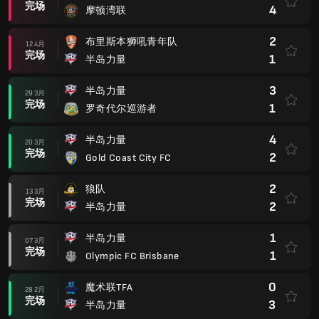
完场
4
摩顿湾联
2
布里斯本狮吼青年队
12 4月
完场
1
半岛力量
3
半岛力量
29 3月
完场
1
罗奇代尔巡游者
4
半岛力量
20 3月
完场
2
Gold Coast City FC
2
狼队
13 3月
完场
2
半岛力量
1
半岛力量
07 3月
完场
1
Olympic FC Brisbane
0
魔术联TFA
28 2月
完场
3
半岛力量