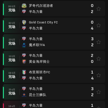
0
罗奇代尔巡游者
06 6月
完场
2
半岛力量
0
Gold Coast City FC
30 5月
完场
4
半岛力量
3
半岛力量
23 5月
完场
2
魔术联TFA
2
半岛力量
15 5月
完场
0
黄金海岸骑士
1
布里斯班市FC
08 5月
完场
4
半岛力量
3
半岛力量
25 4月
完场
2
昆士兰狮队
1
半岛力量
18 4月