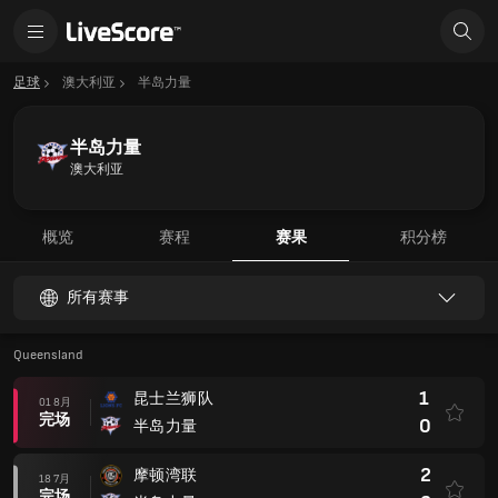
足球
澳大利亚
半岛力量
半岛力量
澳大利亚
概览
赛程
赛果
积分榜
所有赛事
Queensland
1
昆士兰狮队
01 8月
完场
0
半岛力量
2
摩顿湾联
18 7月
完场