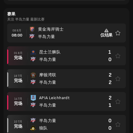
赛果
关注 半岛力量 最新比赛
黄金海岸骑士
08 8月
08:00
仅结果
半岛力量
收
藏
1
昆士兰狮队
01 8月
完场
0
半岛力量
2
摩顿湾联
18 7月
完场
2
半岛力量
2
APIA Leichhardt
14 7月
完场
1
半岛力量
0
半岛力量
10 7月
完场
0
狼队