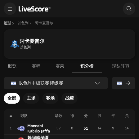
足球
以色列
阿卡夏普尔
阿卡夏普尔
以色列
概览
赛程
赛果
积分榜
球队阵容
以色列甲级联赛 降级赛
全部
主场
客场
战绩
#
球队
场数
净
分
胜
平
负
Maccabi
51
1
37
8
14
9
14
Kabilio Jaffa
赖阿南纳夏