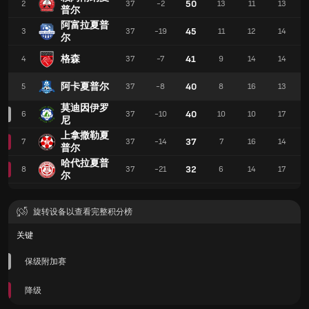
50
2
37
-2
13
11
13
普尔
阿富拉夏普
45
3
37
-19
11
12
14
尔
格森
41
4
37
-7
9
14
14
阿卡夏普尔
40
5
37
-8
8
16
13
莫迪因伊罗
40
6
37
-10
10
10
17
尼
上拿撒勒夏
37
7
37
-14
7
16
14
普尔
哈代拉夏普
32
8
37
-21
6
14
17
尔
旋转设备以查看完整积分榜
关键
保级附加赛
降级