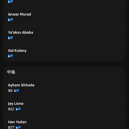
Anwar Murad
Ya'akov Abeba
Gal Kolany
中场
Ayham Shhade
#6
Jey Livne
#12
Hen Yadan
#77