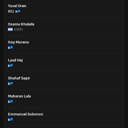
Yuval Oren
#51
Osama Khalaila
以色列
Itay Moreno
Lyad Haj
Shahaf Sapir
Maharan Lala
Emmanuel Solomon