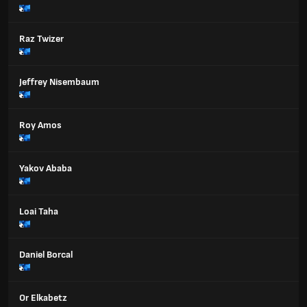
Raz Twizer
Jeffrey Nisembaum
Roy Amos
Yakov Ababa
Loai Taha
Daniel Borcal
Or Elkabetz