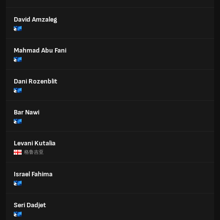
David Amzaleg
Mahmad Abu Fani
Dani Rozenblit
Bar Nawi
Levani Kutalia
格鲁吉亚
Israel Fahima
Seri Dadjet