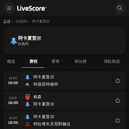
足球
以色列
阿卡夏普尔
阿卡夏普尔
以色列
概览
赛程
赛果
积分榜
球队阵容
阿卡夏普尔
18 8月
16:00
科瑞亚特格特
收
藏
格森
23 8月
16:00
阿卡夏普尔
收
藏
阿卡夏普尔
30 8月
16:00
特拉维夫宾尼耶赫达
收