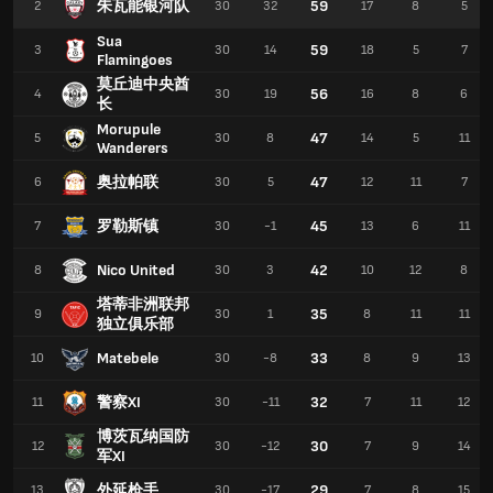
朱瓦能银河队
59
2
30
32
17
8
5
Sua
59
3
30
14
18
5
7
Flamingoes
莫丘迪中央酋
56
4
30
19
16
8
6
长
Morupule
47
5
30
8
14
5
11
Wanderers
奥拉帕联
47
6
30
5
12
11
7
罗勒斯镇
45
7
30
-1
13
6
11
Nico United
42
8
30
3
10
12
8
塔蒂非洲联邦
35
9
30
1
8
11
11
独立俱乐部
Matebele
33
10
30
-8
8
9
13
警察XI
32
11
30
-11
7
11
12
博茨瓦纳国防
30
12
30
-12
7
9
14
军XI
外延枪手
29
13
30
-17
7
8
15