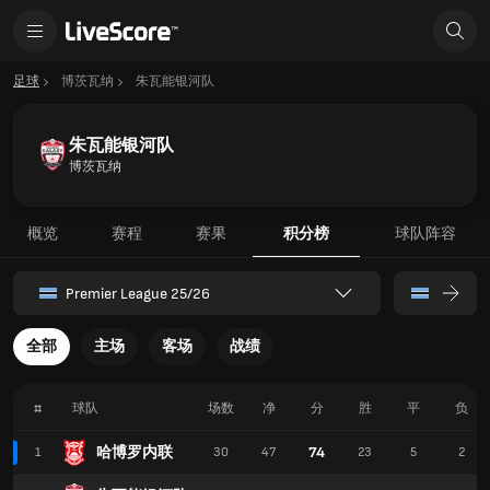
足球
博茨瓦纳
朱瓦能银河队
朱瓦能银河队
博茨瓦纳
概览
赛程
赛果
积分榜
球队阵容
Premier League 25/26
全部
主场
客场
战绩
#
球队
场数
净
分
胜
平
负
哈博罗内联
74
1
30
47
23
5
2