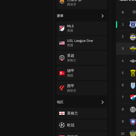
西班牙
#
球
赛事
1
MLS
美国
2
USL League One
美国
3
英超
英格兰
4
德甲
5
德国
6
西甲
西班牙
7
地区
8
英格兰
9
欧冠
10