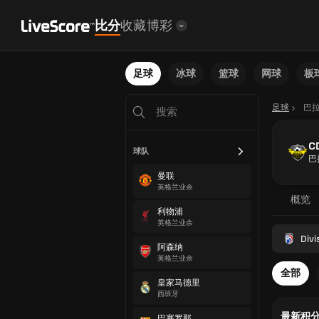
比分
收藏
博彩
足球
冰球
篮球
网球
板
足球
巴
C
球队
巴
曼联
英格兰业余
概览
利物浦
英格兰业余
Divi
阿森纳
英格兰业余
全部
皇家马德里
西班牙
最新积
巴塞罗那