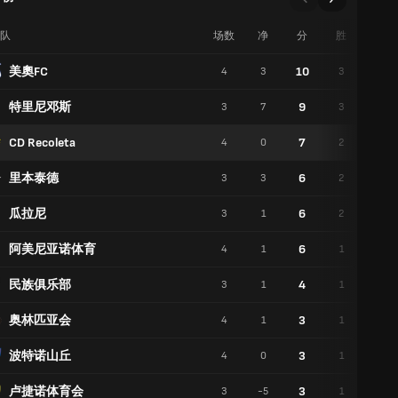
队
场数
净
分
胜
平
美奧FC
10
4
3
3
1
特里尼邓斯
9
3
7
3
0
CD Recoleta
7
4
0
2
1
里本泰德
6
3
3
2
0
瓜拉尼
6
3
1
2
0
阿美尼亚诺体育
6
4
1
1
3
民族俱乐部
4
3
1
1
1
奥林匹亚会
3
4
1
1
0
波特诺山丘
3
4
0
1
0
卢捷诺体育会
3
3
-5
1
0