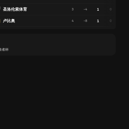
圣洛伦索体育
1
3
-4
0
1
卢比奥
1
4
-8
0
1
放者杯