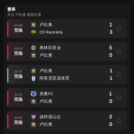
赛果
关注 卢比奥 最新比赛
1
卢比奥
07 8月
完场
3
CD Recoleta
5
奥林匹亚会
02 8月
完场
0
卢比奥
1
卢比奥
28 7月
完场
1
阿美尼亚诺体育
1
美奧FC
24 7月
完场
0
卢比奥
2
波特诺山丘
24 5月
完场
0
卢比奥