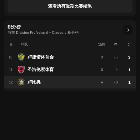
查看所有近期比赛结果
积分榜
当前 Division Profesional - Clausura 积分榜
#
球队
场数
净
分
卢捷诺体育会
3
10
3
-5
圣洛伦索体育
1
11
3
-4
卢比奥
1
12
4
-8