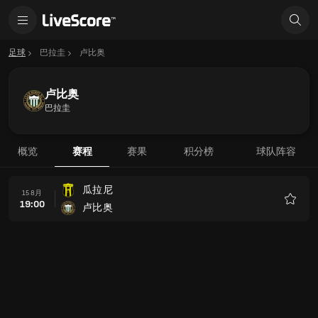
足球
巴拉圭
卢比奥
卢比奥
巴拉圭
概览
赛程
赛果
积分榜
球队阵容
瓜拉尼
15 8月
19:00
卢比奥
收
藏