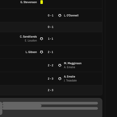
G. Stevenson
0 - 1
L. O'Donnell
0
-
1
C. Sandilands
1 - 1
E. Loudon
L. Gibson
2 - 1
M. Megginson
2 - 2
A. Emslie
A. Emslie
2 - 3
J. Teasdale
2
-
3