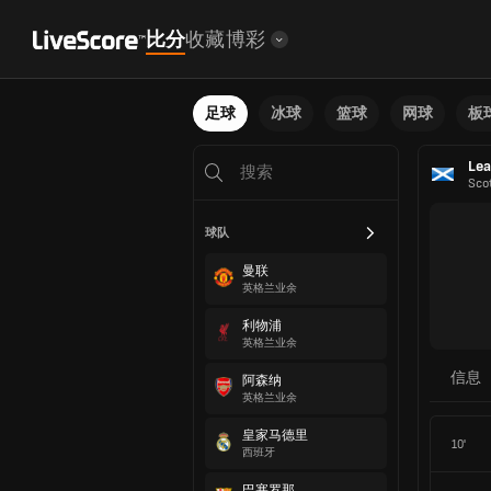
比分
收藏
博彩
足球
冰球
篮球
网球
板
Lea
Sco
球队
曼联
英格兰业余
利物浦
英格兰业余
信息
阿森纳
英格兰业余
皇家马德里
10'
西班牙
巴塞罗那