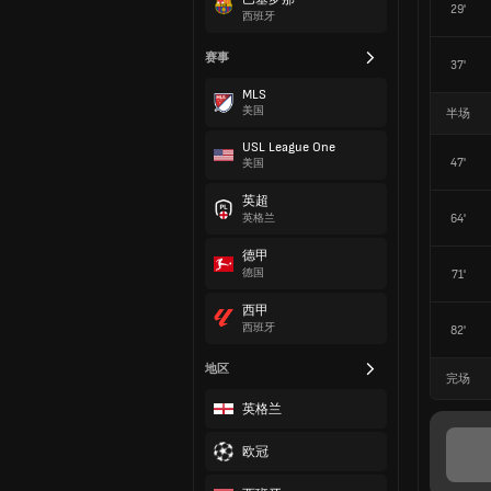
29'
西班牙
赛事
37'
MLS
美国
半场
USL League One
47'
美国
英超
64'
英格兰
德甲
德国
71'
西甲
西班牙
82'
地区
完场
英格兰
欧冠