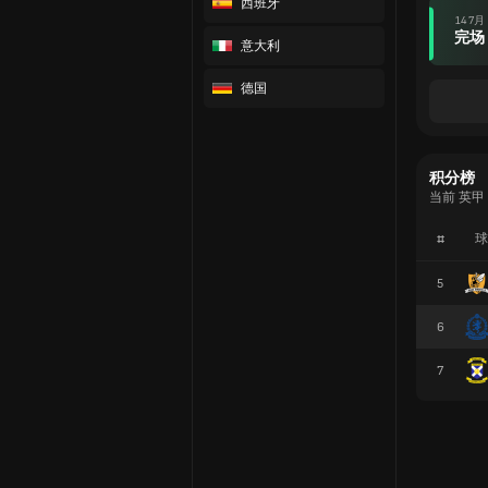
西班牙
14 7月
完场
意大利
德国
积分榜
当前 英甲
#
球
5
6
7