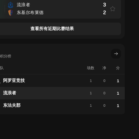
3
流浪者
2
东基尔布莱德
查看所有近期比赛结果
 积分榜
队
场数
净
分
胜
阿罗亚竞技
1
1
0
0
流浪者
1
1
0
0
东法夫郡
1
1
0
0