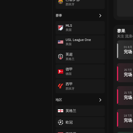
西班牙
赛事
MLS
美国
赛果
关注 流浪
USL League One
美国
01 8月
完场
英超
英格兰
德甲
25 7月
德国
完场
西甲
西班牙
21 7月
完场
地区
英格兰
18 7月
完场
欧冠