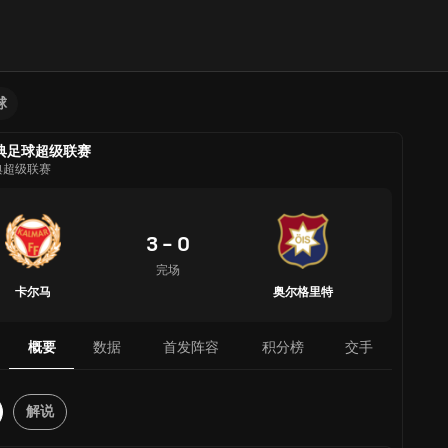
球
典足球超级联赛
典超级联赛
3 - 0
完场
卡尔马
奥尔格里特
概要
数据
首发阵容
积分榜
交手
解说