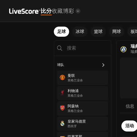
比分
收藏
博彩
足球
冰球
篮球
网球
板
瑞
瑞
球队
曼联
英格兰业余
利物浦
英格兰业余
信息
阿森纳
英格兰业余
皇家马德里
活动
西班牙
巴塞罗那