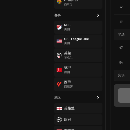
西班牙
4'
赛事
11'
MLS
美国
半场
USL League One
美国
47'
英超
英格兰
84'
德甲
德国
完场
西甲
西班牙
地区
英格兰
欧冠