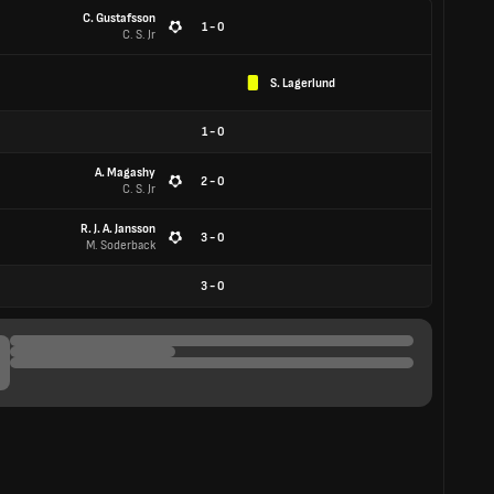
C. Gustafsson
1 - 0
C. S. Jr
S. Lagerlund
1
-
0
A. Magashy
2 - 0
C. S. Jr
R. J. A. Jansson
3 - 0
M. Soderback
3
-
0