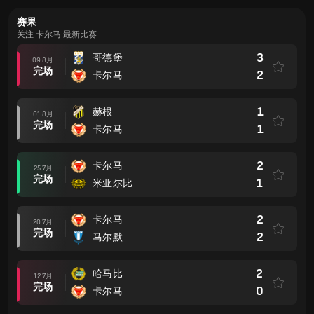
赛果
关注 卡尔马 最新比赛
3
哥德堡
09 8月
完场
2
卡尔马
1
赫根
01 8月
完场
1
卡尔马
2
卡尔马
25 7月
完场
1
米亚尔比
2
卡尔马
20 7月
完场
2
马尔默
2
哈马比
12 7月
完场
0
卡尔马