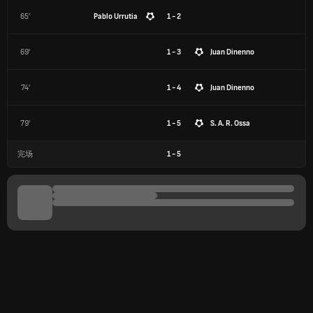
65'
Pablo Urrutia
1 - 2
69'
1 - 3
Juan Dinenno
74'
1 - 4
Juan Dinenno
79'
1 - 5
S. A. R. Ossa
完场
1
-
5