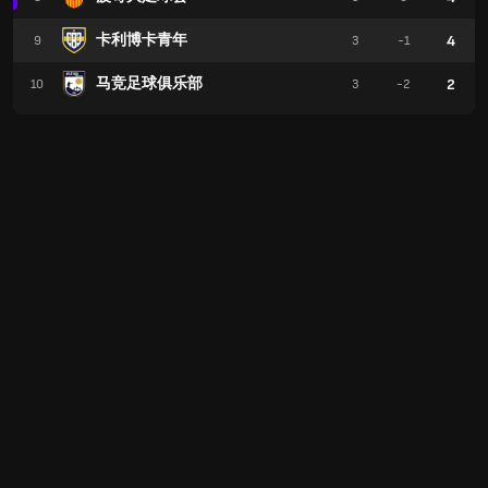
卡利博卡青年
4
9
3
-1
马竞足球俱乐部
2
10
3
-2