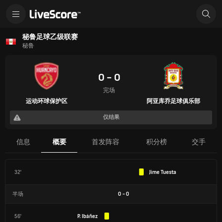
秘鲁足球乙级联赛
秘鲁
0 - 0
完场
运动环球保护区
阿亚库乔足球俱乐部
仅结果
信息
概要
首发阵容
积分榜
交手
32'
Jime Tuesta
半场
0
-
0
56'
P. Ibáñez