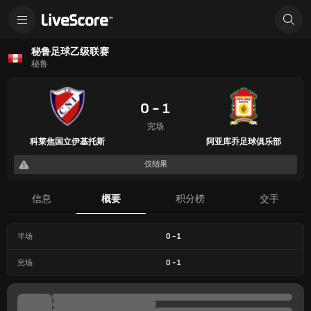
秘鲁足球乙级联赛
秘鲁
0 - 1
完场
科莱焦国立伊基托斯
阿亚库乔足球俱乐部
仅结果
信息
概要
积分榜
交手
半场
0
-
1
完场
0
-
1