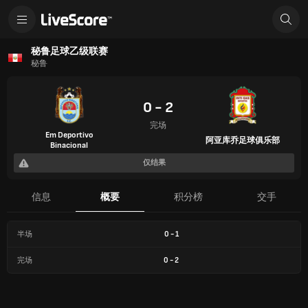
秘鲁足球乙级联赛
秘鲁
0 - 2
完场
Em Deportivo
阿亚库乔足球俱乐部
Binacional
仅结果
信息
概要
积分榜
交手
半场
0
-
1
完场
0
-
2