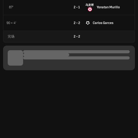
乌龙球
87'
2 - 1
Yonatan Murillo
90 + 4'
2 - 2
Carlos Garces
完场
2
-
2