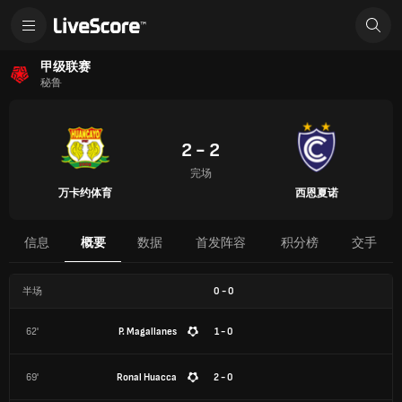
甲级联赛
秘鲁
2 - 2
完场
万卡约体育
西恩夏诺
信息
概要
数据
首发阵容
积分榜
交手
半场
0
-
0
62'
P. Magallanes
1 - 0
69'
Ronal Huacca
2 - 0