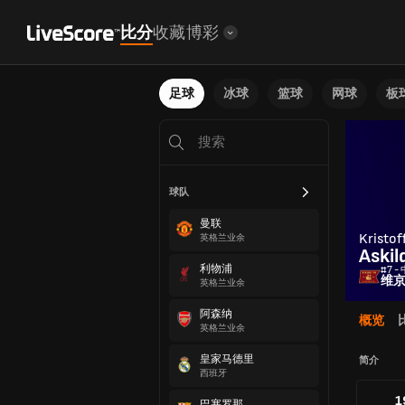
比分
收藏
博彩
足球
冰球
篮球
网球
板
球队
曼联
Kristof
英格兰业余
Askil
利物浦
#7 -
维
英格兰业余
阿森纳
概览
英格兰业余
皇家马德里
简介
西班牙
1
巴塞罗那