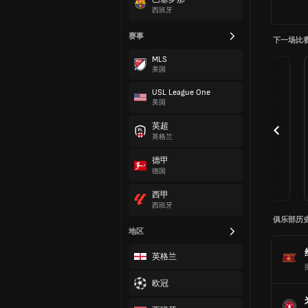
西班牙
赛事
下一场比
MLS
美国
USL League One
美国
英超
英格兰
德甲
德国
西甲
西班牙
俱乐部历
地区
英格兰
欧冠