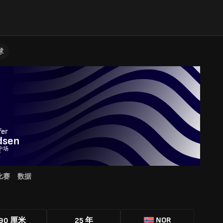
球
fer
dsen
 中场
京
比赛
数据
NOR
90 厘米
25 年