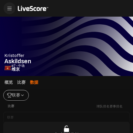
Kristoffer
Askildsen
#7 - 中场
维京
概览
比赛
数据
联赛
比赛
球队排名
赛事排名
联赛