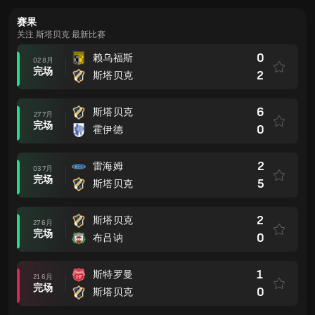
赛果
关注 斯塔贝克 最新比赛
0
赖乌福斯
02 8月
完场
2
斯塔贝克
6
斯塔贝克
27 7月
完场
0
霍伊德
2
雷海姆
03 7月
完场
5
斯塔贝克
2
斯塔贝克
27 6月
完场
0
布吕讷
1
斯特罗曼
21 6月
完场
0
斯塔贝克