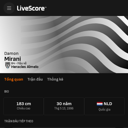
Damon
Mirani
#4 - Hậu vệ
Heracles Almelo
Tổng quan
Trận đấu
Thống kê
BIO
183 cm
30 năm
NLD
Chiều cao
Thg 5 13, 1996
Quốc gia
TRẬN ĐẤU TIẾP THEO