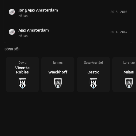
Jong Ajax Amsterdam
2013
-
2016
Hà Lan
Ajax Amsterdam
2014
-
2014
Hà Lan
ĐỒNG ĐỘI
David
Jannes
Sava-Arangel
Lorenzo
Vicente
Robles
Wieckhoff
Cestic
Milani