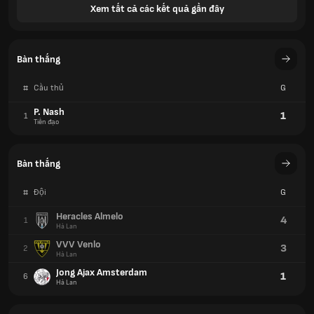
Xem tất cả các kết quả gần đây
Bàn thắng
#
Cầu thủ
G
P. Nash
1
1
Tiền đạo
Bàn thắng
#
Đội
G
Heracles Almelo
4
1
Hà Lan
VVV Venlo
3
2
Hà Lan
Jong Ajax Amsterdam
1
6
Hà Lan