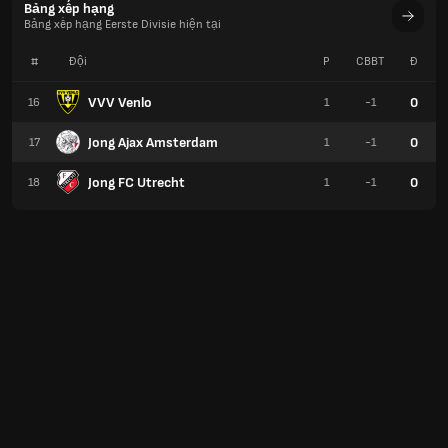
Bảng xếp hạng
Bảng xếp hạng Eerste Divisie hiện tại
#
Đội
P
CBBT
Đ
VVV Venlo
0
16
1
-1
Jong Ajax Amsterdam
0
17
1
-1
Jong FC Utrecht
0
18
1
-1