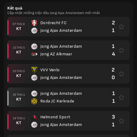
Kết quả
Cập nhật những trận đấu Jong Ajax Amsterdam mới nhất
2
Dordrecht FC
07 THG 8
KT
1
Jong Ajax Amsterdam
1
Jong Ajax Amsterdam
10 THG 5
KT
4
Jong AZ Alkmaar
2
VVV Venlo
03 THG 5
KT
0
Jong Ajax Amsterdam
1
Jong Ajax Amsterdam
26 THG 4
KT
1
Roda JC Kerkrade
3
Helmond Sport
19 THG 4
KT
1
Jong Ajax Amsterdam