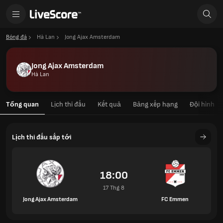
Bóng đá
Hà Lan
Jong Ajax Amsterdam
Jong Ajax Amsterdam
Hà Lan
Tổng quan
Lịch thi đấu
Kết quả
Bảng xếp hạng
Đội hình
Lịch thi đấu sắp tới
18:00
17 Thg 8
Jong Ajax Amsterdam
FC Emmen