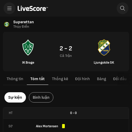
Superettan
Thụy Điển
2 - 2
Cả Trận
IK Brage
Ljungskile SK
Thông tin
Tóm tắt
Thống kê
Đội hình
Bảng
Đối đầu
Sự kiện
Bình luận
HT
0
-
0
50'
Alex Mortensen