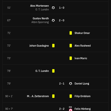
Alex Mortensen
51'
1 - 0
O. T. Lundin
Gustav Nordh
67'
2 - 0
Albin Sporrong
71'
Shakur Omar
72'
Johan Guadagno
Alex Rasheed
73'
Ivan Maric
78'
O. T. Lundin
79'
2 - 1
Daniel Ljung
90 + 1'
M. . A. Zetterstrom
Filip Ornblom
OG
90 + 7'
2 - 2
Felix Hörberg