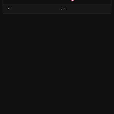
KT
2
-
2