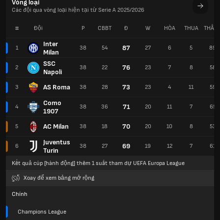
Vòng loại
Các đội qua vòng loại hiện tại từ Serie A 2025/2026
#
Đội
P
CBBT
Đ
W
HÒA
THUA
THẮN
Inter
87
1
38
54
27
6
5
89
Milan
SSC
76
2
38
22
23
7
8
58
Napoli
AS Roma
73
3
38
28
23
4
11
59
Como
71
4
38
36
20
11
7
65
1907
AC Milan
70
5
38
18
20
10
8
53
Juventus
69
6
38
27
19
12
7
61
Turin
Kết quả cúp [hành động] thêm 1 suất tham dự UEFA Europa League
Xoay để xem bảng mở rộng
Chính
Champions League