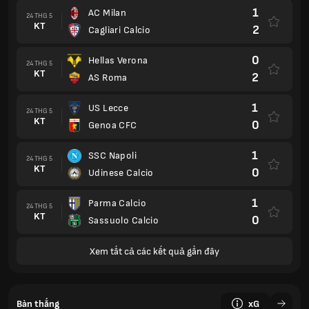
1
AC Milan
24 THG 5
KT
2
Cagliari Calcio
0
Hellas Verona
24 THG 5
KT
2
AS Roma
1
US Lecce
24 THG 5
KT
0
Genoa CFC
1
SSC Napoli
24 THG 5
KT
0
Udinese Calcio
1
Parma Calcio
24 THG 5
KT
0
Sassuolo Calcio
Xem tất cả các kết quả gần đây
Bàn thắng
xG