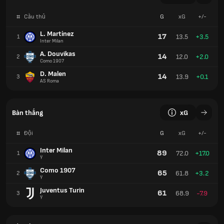
#
Cầu thủ
G
xG
+/-
L. Martínez
17
13.5
+3.5
1
Inter Milan
A. Douvikas
14
12.0
+2.0
2
Como 1907
D. Malen
14
13.9
+0.1
3
AS Roma
Bàn thắng
xG
#
Đội
G
xG
+/-
Inter Milan
89
72.0
+17.0
1
Ý
Como 1907
65
61.8
+3.2
2
Ý
Juventus Turin
61
68.9
-7.9
3
Ý