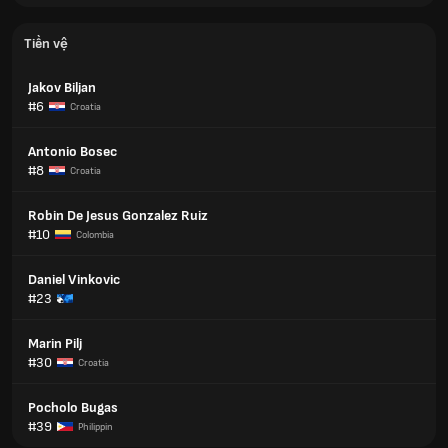
Tiền vệ
Jakov Biljan
#6
Croatia
Antonio Bosec
#8
Croatia
Robin De Jesus Gonzalez Ruiz
#10
Colombia
Daniel Vinkovic
#23
Marin Pilj
#30
Croatia
Pocholo Bugas
#39
Philippin