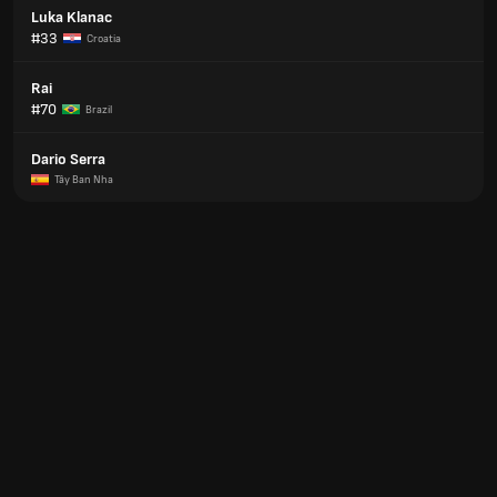
Luka Klanac
#33
Croatia
Rai
#70
Brazil
Dario Serra
Tây Ban Nha