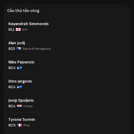
Cầu thủ tấn công
Keyendrah Simmonds
#11
Anh
Alen Jurilj
#19
Bosnia & Herzegovina
Niko Pajvancic
#24
Dino Jergovic
#24
Josip Spoljaric
#24
Croatia
Tyrone Tormin
#29
Pháp