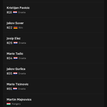
Kristijan Pavicic
#16
Croatia
Jakov Suver
#22
Đức
Josip Elez
#26
Croatia
Mario Tadic
#34
Croatia
Jakov Gurlica
#35
Croatia
Mario Ticinovic
#91
Croatia
Martin Majnovics
Hungary