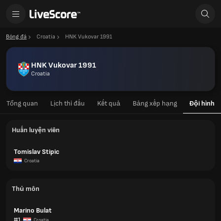
Bóng đá
Croatia
HNK Vukovar 1991
HNK Vukovar 1991
Croatia
Tổng quan
Lịch thi đấu
Kết quả
Bảng xếp hạng
Đội hình
Huấn luyện viên
Tomislav Stipic
Croatia
Thủ môn
Marino Bulat
#1
Croatia