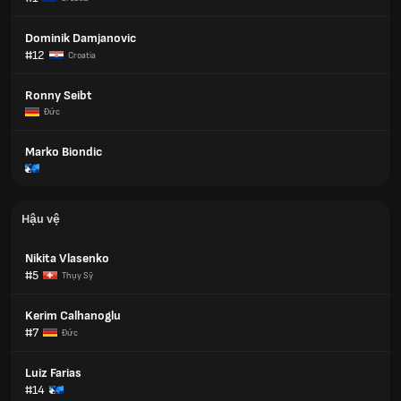
Dominik Damjanovic
#12
Croatia
Ronny Seibt
Đức
Marko Biondic
Hậu vệ
Nikita Vlasenko
#5
Thụy Sỹ
Kerim Calhanoglu
#7
Đức
Luiz Farias
#14