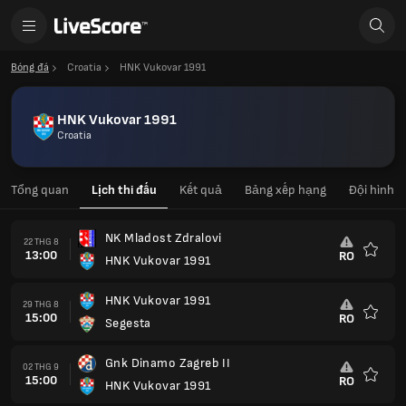
Bóng đá
Croatia
HNK Vukovar 1991
HNK Vukovar 1991
Croatia
Tổng quan
Lịch thi đấu
Kết quả
Bảng xếp hạng
Đội hình
NK Mladost Zdralovi
22 THG 8
13:00
RO
HNK Vukovar 1991
Yêu
thích
HNK Vukovar 1991
29 THG 8
15:00
RO
Segesta
Yêu
thích
Gnk Dinamo Zagreb II
02 THG 9
15:00
RO
HNK Vukovar 1991
Yêu
thích