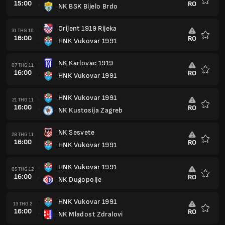
15:00
RO
NK BSK Bijelo Brdo
Yêu
thích
Orijent 1919 Rijeka
31 THG 10
16:00
RO
HNK Vukovar 1991
Yêu
thích
NK Karlovac 1919
07 THG 11
16:00
RO
HNK Vukovar 1991
Yêu
thích
HNK Vukovar 1991
21 THG 11
16:00
RO
NK Kustosija Zagreb
Yêu
thích
NK Sesvete
28 THG 11
16:00
RO
HNK Vukovar 1991
Yêu
thích
HNK Vukovar 1991
05 THG 12
16:00
RO
NK Dugopolje
Yêu
thích
HNK Vukovar 1991
13 THG 2
16:00
RO
NK Mladost Zdralovi
Yêu
thích