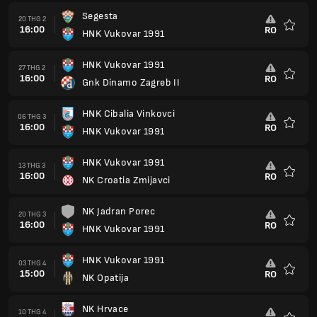
Segesta
20 THG 2
16:00
RO
HNK Vukovar 1991
Yêu
thích
HNK Vukovar 1991
27 THG 2
16:00
RO
Gnk Dinamo Zagreb II
Yêu
thích
HNK Cibalia Vinkovci
06 THG 3
16:00
RO
HNK Vukovar 1991
Yêu
thích
HNK Vukovar 1991
13 THG 3
16:00
RO
NK Croatia Zmijavci
Yêu
thích
NK Jadran Porec
20 THG 3
16:00
RO
HNK Vukovar 1991
Yêu
thích
HNK Vukovar 1991
03 THG 4
15:00
RO
NK Opatija
Yêu
thích
NK Hrvace
10 THG 4