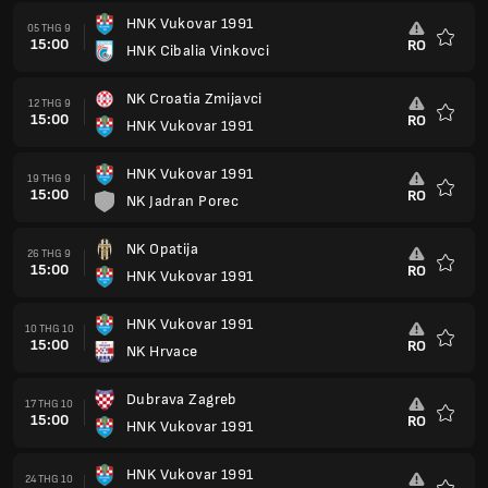
HNK Vukovar 1991
05 THG 9
15:00
RO
HNK Cibalia Vinkovci
Yêu
thích
NK Croatia Zmijavci
12 THG 9
15:00
RO
HNK Vukovar 1991
Yêu
thích
HNK Vukovar 1991
19 THG 9
15:00
RO
NK Jadran Porec
Yêu
thích
NK Opatija
26 THG 9
15:00
RO
HNK Vukovar 1991
Yêu
thích
HNK Vukovar 1991
10 THG 10
15:00
RO
NK Hrvace
Yêu
thích
Dubrava Zagreb
17 THG 10
15:00
RO
HNK Vukovar 1991
Yêu
thích
HNK Vukovar 1991
24 THG 10