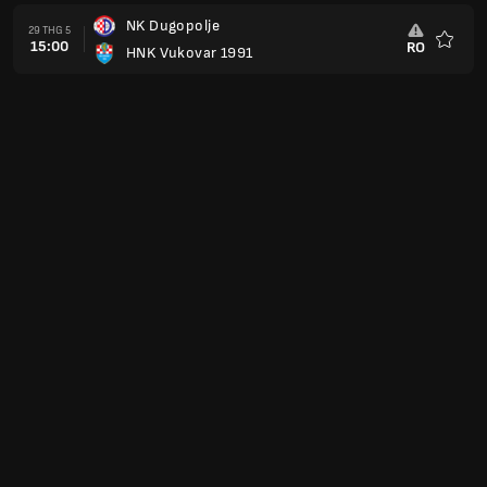
NK Dugopolje
29 THG 5
15:00
RO
HNK Vukovar 1991
Yêu
thích