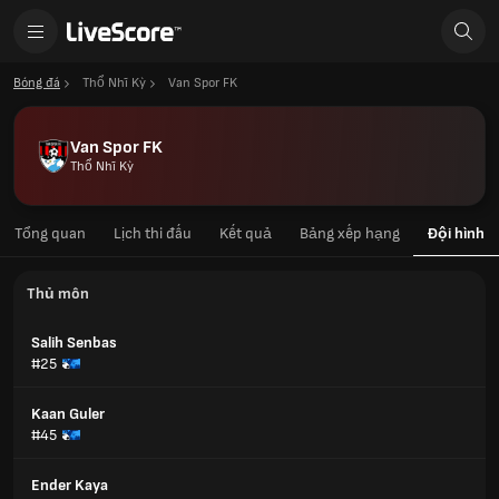
Bóng đá
Thổ Nhĩ Kỳ
Van Spor FK
Van Spor FK
Thổ Nhĩ Kỳ
Tổng quan
Lịch thi đấu
Kết quả
Bảng xếp hạng
Đội hình
Thủ môn
Salih Senbas
#25
Kaan Guler
#45
Ender Kaya