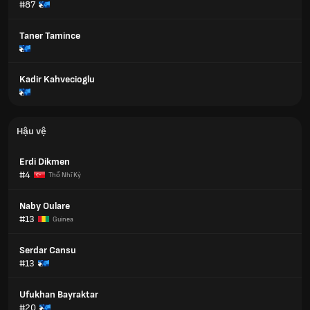
#87
Taner Tamince
Kadir Kahvecioglu
Hậu vệ
Erdi Dikmen
#4
Thổ Nhĩ Kỳ
Naby Oulare
#13
Guinea
Serdar Cansu
#13
Ufukhan Bayraktar
#20