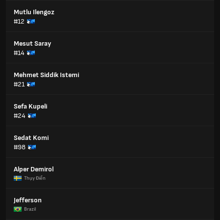
Mutlu Ilengoz
#12
Mesut Saray
#14
Mehmet Siddik Istemi
#21
Sefa Kupeli
#24
Sedat Komi
#98
Alper Demirol
Thụy Điển
Jefferson
Brazil