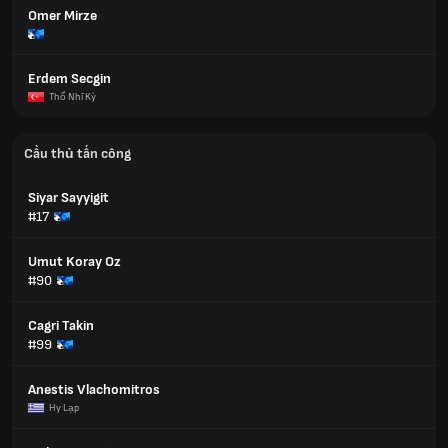
Omer Mirze
Erdem Secgin
Thổ Nhĩ Kỳ
Cầu thủ tấn công
Siyar Sayyigit
#17
Umut Koray Oz
#90
Cagri Takin
#99
Anestis Vlachomitros
Hy Lạp