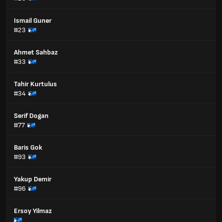
Ismail Guner
#23
Ahmet Sahbaz
#33
Tahir Kurtulus
#34
Serif Dogan
#77
Baris Gok
#93
Yakup Demir
#96
Ersoy Yilmaz