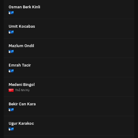
Osman Berk Kinli
Umit Kocabas
Mazlum Ondil
Emrah Tacir
Medeni Bingol
Thổ Nhĩ Kỳ
Bekir Can Kara
Ugur Karakoc