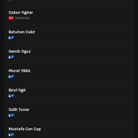
Ozkan Yigiter
Thổ Nhĩ Kỳ
Batuhan Cakir
Semih Oguz
Murat Yildiz
Birol Yigit
Salih Tunar
Mustafa Can Cap