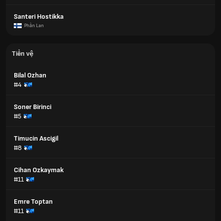
Santeri Hostikka
Phần Lan
Tiền vệ
Bilal Ozhan
#4
Soner Birinci
#5
Timucin Ascigil
#8
Cihan Ozkaymak
#11
Emre Toptan
#11