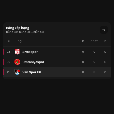
Bảng xếp hạng
Bảng xếp hạng Lig 1 hiện tại
#
Đội
P
CBBT
Đ
Sivasspor
0
18
0
0
Umraniyespor
0
19
0
0
Van Spor FK
0
20
0
0