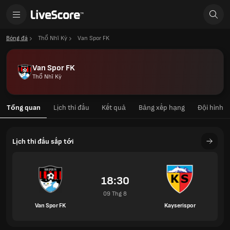
Bóng đá
Thổ Nhĩ Kỳ
Van Spor FK
Van Spor FK
Thổ Nhĩ Kỳ
Tổng quan
Lịch thi đấu
Kết quả
Bảng xếp hạng
Đội hình
Lịch thi đấu sắp tới
18:30
09 Thg 8
Van Spor FK
Kayserispor