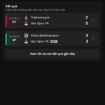
Kết quả
Cập nhật những trận đấu Van Spor FK mới nhất
2
Trabzonspor
03 THG 12
KT
0
Van Spor FK
3
Fatsa Belediyespor
28 THG 10
AP
3
Van Spor FK
Xem tất cả các kết quả gần đây