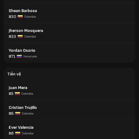
Shean Barbosa
#30
Colombia
Jherson Mosquera
#33
Colombia
Yordan Osorio
#71
Venezuela
Tiền vệ
Juan Mera
#5
Colombia
Cristian Trujillo
#6
Colombia
Ever Valencia
#8
Colombia