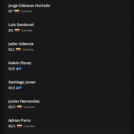
Jorge Cabezas Hurtado
#7
Colombia
Luis Sandoval
#9
Colombia
Jader Valencia
#11
Colombia
Kelvin Florez
#18
Santiago Joven
#19
Junior Hernandez
#20
Colombia
Adrian Parra
#24
Colombia