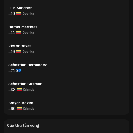
Luis Sanchez
#10
Colombia
Homer Martinez
#14
Colombia
Victor Reyes
#16
Colombia
Sebastian Hernandez
#21
Sebastian Guzman
#32
Colombia
Brayan Rovira
#80
Colombia
Cầu thủ tấn công