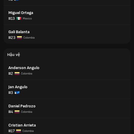
Miguel Ortega
#13
Mexico
Gali Balanta
#23
Colombia
Hậu vệ
Anderson Angulo
#2
Colombia
Jan Angulo
#3
Daniel Pedrozo
#4
Colombia
Cristian Arrieta
#17
Colombia