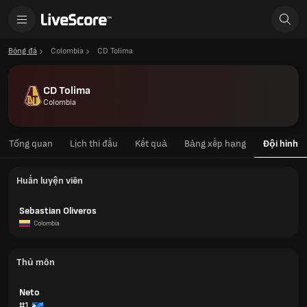
Bóng đá
Colombia
CD Tolima
CD Tolima
Colombia
Tổng quan
Lịch thi đấu
Kết quả
Bảng xếp hạng
Đội hình
Huấn luyện viên
Sebastian Oliveros
Colombia
Thủ môn
Neto
#1