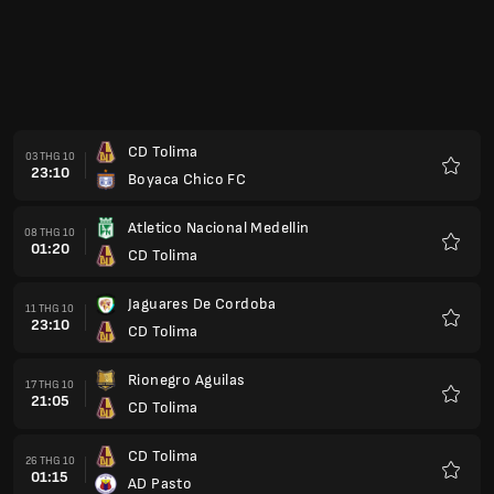
CD Tolima
03 THG 10
23:10
Boyaca Chico FC
Yêu
thích
Atletico Nacional Medellin
08 THG 10
01:20
CD Tolima
Yêu
thích
Jaguares De Cordoba
11 THG 10
23:10
CD Tolima
Yêu
thích
Rionegro Aguilas
17 THG 10
21:05
CD Tolima
Yêu
thích
CD Tolima
26 THG 10
01:15
AD Pasto
Yêu