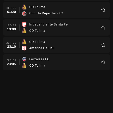
thích
CD Tolima
31 THG 8
01:20
Cucuta Deportivo FC
Yêu
thích
Independiente Santa Fe
13 THG 9
19:00
CD Tolima
Yêu
thích
CD Tolima
20 THG 9
23:10
America De Cali
Yêu
thích
Fortaleza FC
27 THG 9
23:05
CD Tolima
Yêu
thích