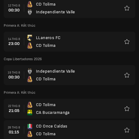
CD Tolima
12 THG 8
00:30
Independiente Valle
Yêu
thích
Primera A: Kết thúc
LLaneros FC
14 THG 8
23:00
CD Tolima
Yêu
thích
Copa Libertadores 2026
Independiente Valle
19 THG 8
00:30
CD Tolima
Yêu
thích
Primera A: Kết thúc
CD Tolima
22 THG 8
21:05
CA Bucaramanga
Yêu
thích
CD Once Caldas
28 THG 8
01:15
CD Tolima
Yêu