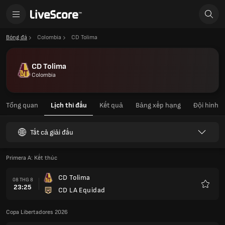
Bóng đá
Colombia
CD Tolima
CD Tolima
Colombia
Tổng quan
Lịch thi đấu
Kết quả
Bảng xếp hạng
Đội hình
Tất cả giải đấu
Primera A: Kết thúc
CD Tolima
08 THG 8
23:25
CD LA Equidad
Yêu
thích
Copa Libertadores 2026