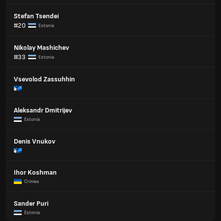
Stefan Tsendei
#20
Estonia
Nikolay Mashichev
#33
Estonia
Vsevolod Zassuhhin
Aleksandr Dmitrijev
Estonia
Denis Vnukov
Ihor Koshman
Crimea
Sander Puri
Estonia