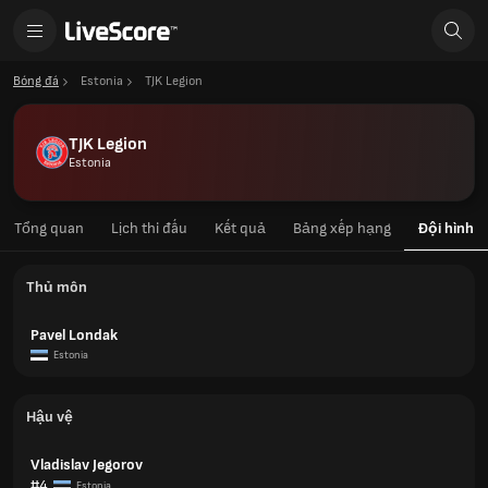
Bóng đá
Estonia
TJK Legion
TJK Legion
Estonia
Tổng quan
Lịch thi đấu
Kết quả
Bảng xếp hạng
Đội hình
Thủ môn
Pavel Londak
Estonia
Hậu vệ
Vladislav Jegorov
#4
Estonia