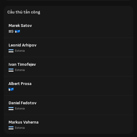
Cầu thủ tấn công
Marek Satov
#9
Leonid Arhipov
Estonia
Ivan Timofejev
Estonia
Albert Prosa
Daniel Fedotov
Estonia
Markus Vaherna
Estonia