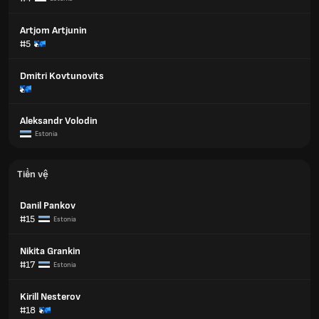
Artjom Artjunin
#5
Dmitri Kovtunovits
Aleksandr Volodin
Estonia
Tiền vệ
Danil Pankov
#15
Estonia
Nikita Grankin
#17
Estonia
Kirill Nesterov
#18