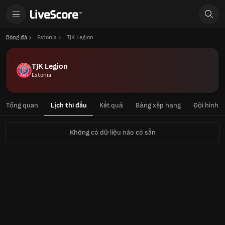
Bóng đá
Estonia
TJK Legion
TJK Legion
Estonia
Tổng quan
Lịch thi đấu
Kết quả
Bảng xếp hạng
Đội hình
Không có dữ liệu nào có sẵn