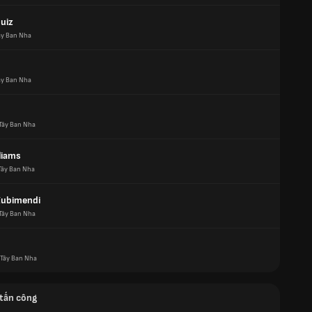
Ruiz
ây Ban Nha
ây Ban Nha
Tây Ban Nha
liams
Tây Ban Nha
Zubimendi
Tây Ban Nha
Tây Ban Nha
tấn công