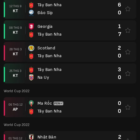
6
Tây Ban Nha
12 THG 9
KT
0
Đảo Síp
1
Georgia
08 THG 9
KT
7
Tây Ban Nha
2
Scotland
28 THG 3
KT
0
Tây Ban Nha
3
Tây Ban Nha
25 THG 3
KT
0
Na Uy
World Cup 2022
0
Ma Rốc
06 THG 12
AP
0
Tây Ban Nha
World Cup 2022
2
Nhật Bản
01 THG 12