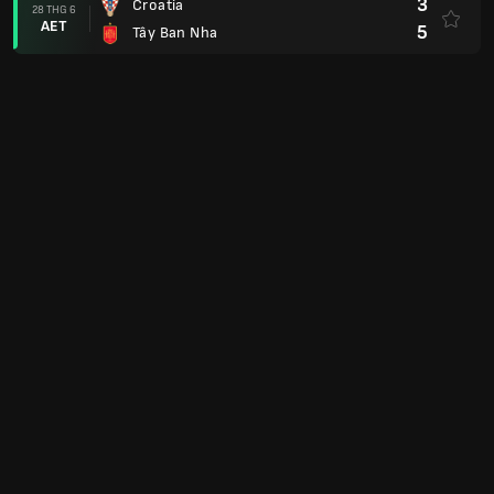
3
Croatia
28 THG 6
AET
5
Tây Ban Nha