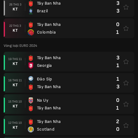
3
Tây Ban Nha
26 THG 3
KT
3
Brazil
0
Tây Ban Nha
22 THG 3
KT
1
Colombia
Vòng loại EURO 2024
3
Tây Ban Nha
19 THG 11
KT
1
Georgia
1
Đảo Síp
16 THG 11
KT
3
Tây Ban Nha
0
Na Uy
15 THG 10
KT
1
Tây Ban Nha
2
Tây Ban Nha
12 THG 10
KT
0
Scotland