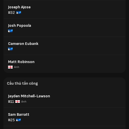
Joseph Ajose
#32
Josh Popoola
Cameron Eubank
Matt Robinson
Anh
Cầu thủ tấn công
Jayden Mitchell-Lawson
#11
Anh
Sam Barratt
#25