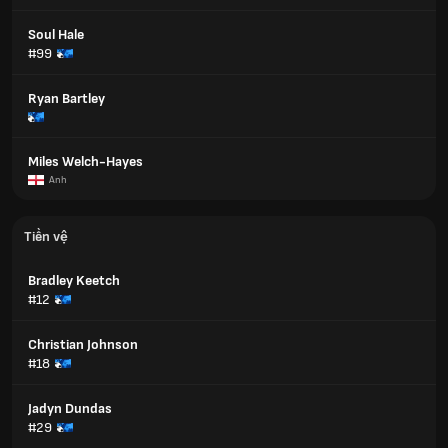
Soul Hale
#99
Ryan Bartley
Miles Welch-Hayes
Anh
Tiền vệ
Bradley Keetch
#12
Christian Johnson
#18
Jadyn Dundas
#29