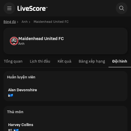
Bóng đá
Anh
Maidenhead United FC
Maidenhead United FC
Anh
Tổng quan
Lịch thi đấu
Kết quả
Bảng xếp hạng
Đội hình
Huấn luyện viên
Alan Devonshire
Thủ môn
Harvey Collins
#1