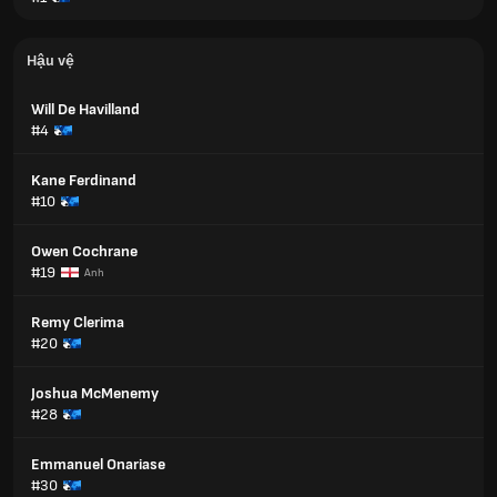
Hậu vệ
Will De Havilland
#4
Kane Ferdinand
#10
Owen Cochrane
#19
Anh
Remy Clerima
#20
Joshua McMenemy
#28
Emmanuel Onariase
#30