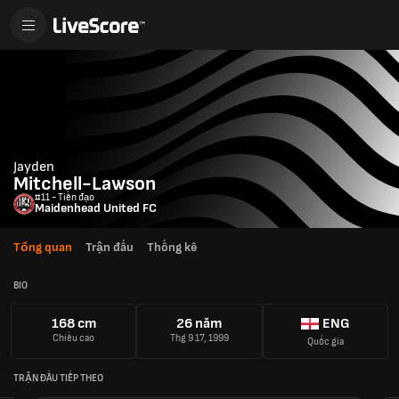
Jayden
Mitchell-Lawson
#11 - Tiền đạo
Maidenhead United FC
Tổng quan
Trận đấu
Thống kê
BIO
168 cm
26 năm
ENG
Chiều cao
Thg 9 17, 1999
Quốc gia
TRẬN ĐẤU TIẾP THEO