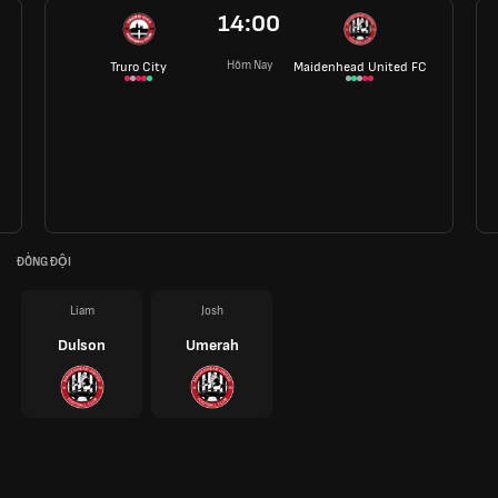
14:00
Hôm Nay
Truro City
Maidenhead United FC
ĐỒNG ĐỘI
Liam
Josh
Dulson
Umerah