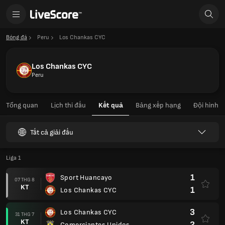
Bóng đá
Peru
Los Chankas CYC
Los Chankas CYC
Peru
Tổng quan
Lịch thi đấu
Kết quả
Bảng xếp hạng
Đội hình
Tất cả giải đấu
Liga 1
1
Sport Huancayo
07 THG 8
KT
1
Los Chankas CYC
3
Los Chankas CYC
31 THG 7
KT
2
Comerciantes Unidos