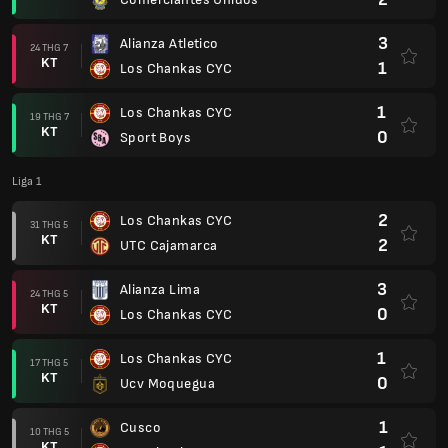
3
Alianza Atletico
24 THG 7
KT
1
Los Chankas CYC
1
Los Chankas CYC
19 THG 7
KT
0
Sport Boys
Liga 1
2
Los Chankas CYC
31 THG 5
KT
2
UTC Cajamarca
3
Alianza Lima
24 THG 5
KT
0
Los Chankas CYC
1
Los Chankas CYC
17 THG 5
KT
0
Ucv Moquegua
1
Cusco
10 THG 5
KT