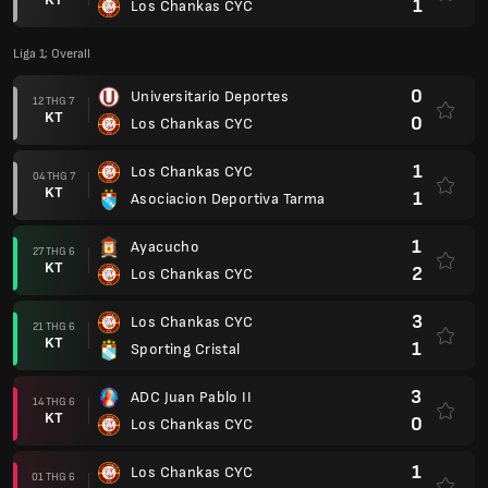
1
Los Chankas CYC
Liga 1; Overall
0
Universitario Deportes
12 THG 7
KT
0
Los Chankas CYC
1
Los Chankas CYC
04 THG 7
KT
1
Asociacion Deportiva Tarma
1
Ayacucho
27 THG 6
KT
2
Los Chankas CYC
3
Los Chankas CYC
21 THG 6
KT
1
Sporting Cristal
3
ADC Juan Pablo II
14 THG 6
KT
0
Los Chankas CYC
1
Los Chankas CYC
01 THG 6