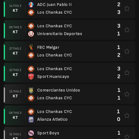
2
ADC Juan Pablo II
14 THG 3
KT
3
Los Chankas CYC
3
Los Chankas CYC
08 THG 3
KT
1
Universitario Deportes
1
FBC Melgar
27 THG 2
KT
2
Los Chankas CYC
3
Los Chankas CYC
22 THG 2
KT
2
Sport Huancayo
1
Comerciantes Unidos
15 THG 2
KT
1
Los Chankas CYC
1
Los Chankas CYC
08 THG 2
KT
0
Alianza Atletico
1
Sport Boys
31 THG 1
KT