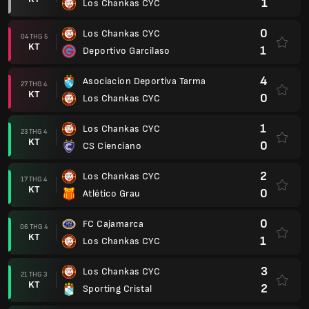
1
Los Chankas CYC
0
Los Chankas CYC
04 THG 5
KT
1
Deportivo Garcilaso
4
Asociacion Deportiva Tarma
27 THG 4
KT
0
Los Chankas CYC
1
Los Chankas CYC
23 THG 4
KT
0
CS Cienciano
2
Los Chankas CYC
17 THG 4
KT
0
Atlético Grau
0
FC Cajamarca
06 THG 4
KT
1
Los Chankas CYC
3
Los Chankas CYC
21 THG 3
KT
2
Sporting Cristal