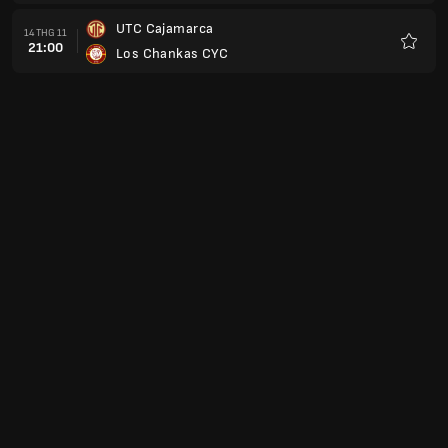
thích
UTC Cajamarca
14 THG 11
21:00
Los Chankas CYC
Yêu
thích