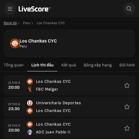
Bóng đá
Peru
Los Chankas CYC
Los Chankas CYC
Peru
Tổng quan
Lịch thi đấu
Kết quả
Bảng xếp hạng
Đội hình
Los Chankas CYC
15 THG 8
20:00
FBC Melgar
Yêu
thích
Universitario Deportes
23 THG 8
23:30
Los Chankas CYC
Yêu
thích
Los Chankas CYC
29 THG 8
20:00
ADC Juan Pablo II
Yêu
thích