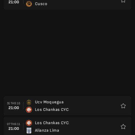
21:00
Cusco
Yêu
thích
Ucv Moquegua
31 THG 10
21:00
Los Chankas CYC
Yêu
thích
Los Chankas CYC
07 THG 11
21:00
Alianza Lima
Yêu