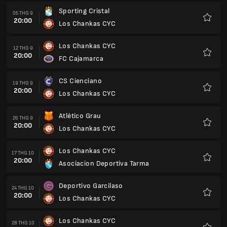
Sporting Cristal
05 THG 9
20:00
Los Chankas CYC
Yêu
thích
Los Chankas CYC
12 THG 9
20:00
FC Cajamarca
Yêu
thích
CS Cienciano
19 THG 9
20:00
Los Chankas CYC
Yêu
thích
Atlético Grau
26 THG 9
20:00
Los Chankas CYC
Yêu
thích
Los Chankas CYC
17 THG 10
20:00
Asociacion Deportiva Tarma
Yêu
thích
Deportivo Garcilaso
24 THG 10
20:00
Los Chankas CYC
Yêu
thích
Los Chankas CYC
28 THG 10