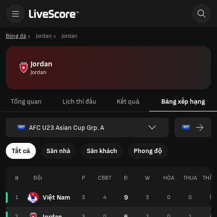
Bóng đá
Jordan
Jordan
Jordan
Jordan
Tổng quan
Lịch thi đấu
Kết quả
Bảng xếp hạng
AFC U23 Asian Cup Grp. A
Tất cả
Sân nhà
Sân khách
Phong độ
#
Đội
P
CBBT
Đ
W
HÒA
THUA
THẮN
Việt Nam
9
1
3
4
3
0
0
5
Jordan
6
2
3
0
2
0
1
4