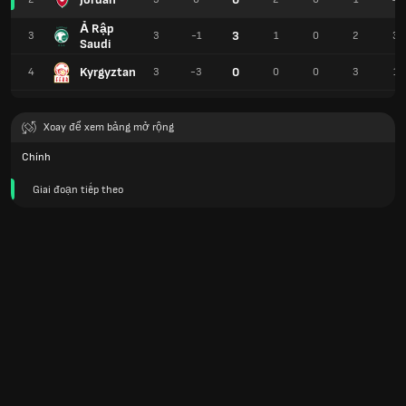
Ả Rập
3
3
3
-1
1
0
2
3
Saudi
Kyrgyztan
0
4
3
-3
0
0
3
1
Xoay để xem bảng mở rộng
Chính
Giai đoạn tiếp theo